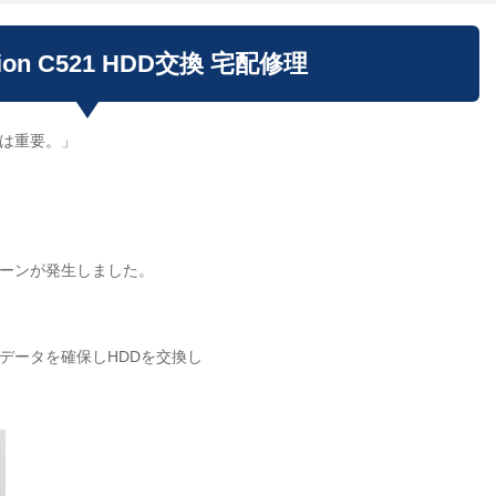
tion C521 HDD交換 宅配修理
は重要。」
ーンが発生しました。
データを確保しHDDを交換し