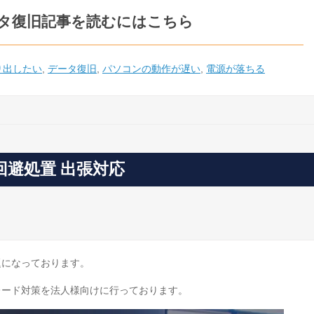
ータ復旧記事を読むにはこちら
り出したい
,
データ復旧
,
パソコンの動作が遅い
,
電源が落ちる
ド回避処置 出張対応
問題になっております。
グレード対策を法人様向けに行っております。